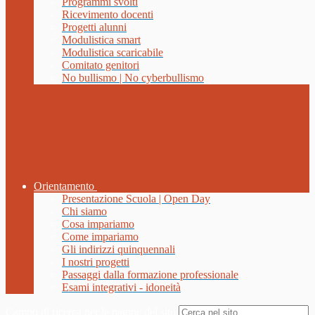
Programmi svolti
Ricevimento docenti
Progetti alunni
Modulistica smart
Modulistica scaricabile
Comitato genitori
No bullismo | No cyberbullismo
Orientamento
Presentazione Scuola | Open Day
Chi siamo
Cosa impariamo
Come impariamo
Gli indirizzi quinquennali
I nostri progetti
Passaggi dalla formazione professionale
Esami integrativi - idoneità
Campo di ricerca per le pagine del sito