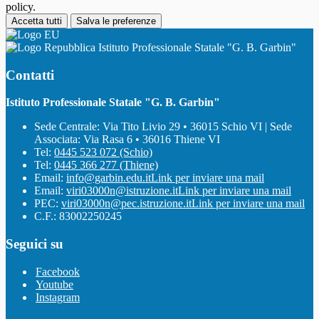
policy.
Accetta tutti
Salva le preferenze
Istituto Professionale Statale "G. B. Garbin"
Contatti
Istituto Professionale Statale "G. B. Garbin"
Sede Centrale: Via Tito Livio 29 • 36015 Schio VI | Sede
Associata: Via Rasa 6 • 36016 Thiene VI
Tel:
0445 523 072 (Schio)
Tel:
0445 366 277 (Thiene)
Email:
info@garbin.edu.it
Link per inviare una mail
Email:
viri03000n@istruzione.it
Link per inviare una mail
PEC:
viri03000n@pec.istruzione.it
Link per inviare una mail
C.F.: 83002250245
Seguici su
Facebook
Youtube
Instagram